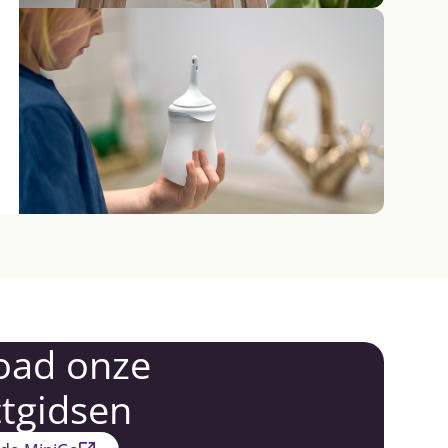
oad onze
tgidsen