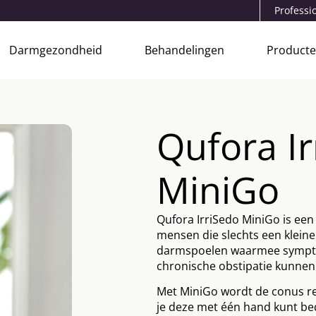
Professi
Darmgezondheid
Behandelingen
Product
Qufora I
MiniGo
Qufora IrriSedo MiniGo is een
mensen die slechts een klein
darmspoelen waarmee symptom
chronische obstipatie kunne
Met MiniGo wordt de conus r
je deze met één hand kunt be