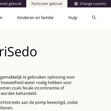
oneel gebruik
Particulier gebruik
Change country
en
Kinderen en familie
Hulp
rriSedo
 gemakkelijk te gebruiken oplossing voor
e hoeveelheid water nodig hebben voor
en zoals fecale incontinentie of
n worden behandeld.
echtstreeks aan de pomp bevestigd, zodat
dienen.