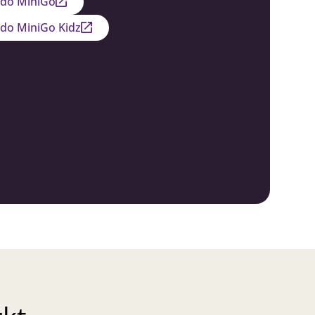
edo MiniGo
edo MiniGo Kidz