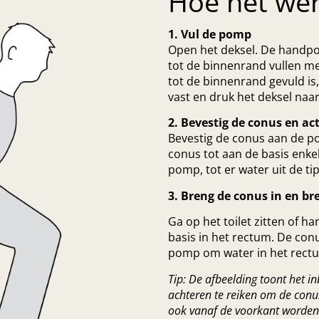
Hoe het wer
1. Vul de pomp
Open het deksel. De handp
tot de binnenrand vullen m
tot de binnenrand gevuld is
vast en druk het deksel naar
2. Bevestig de conus en act
Bevestig de conus aan de po
conus tot aan de basis enke
pomp, tot er water uit de ti
3. Breng de conus in en br
Ga op het toilet zitten of h
basis in het rectum. De conus
pomp om water in het rectu
Tip: De afbeelding toont het 
achteren te reiken om de conus
ook vanaf de voorkant worden