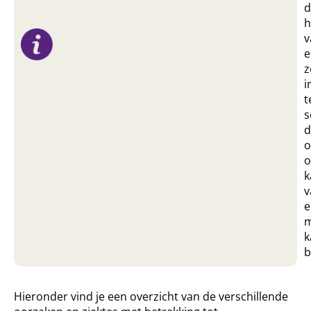
d
h
v
e
z
i
t
s
d
o
o
k
v
e
m
k
b
Hieronder vind je een overzicht van de verschillende