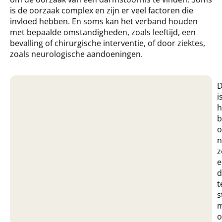
is de oorzaak complex en zijn er veel factoren die
invloed hebben. En soms kan het verband houden
met bepaalde omstandigheden, zoals leeftijd, een
bevalling of chirurgische interventie, of door ziektes,
zoals neurologische aandoeningen.
i
h
b
n
z
e
d
t
s
m